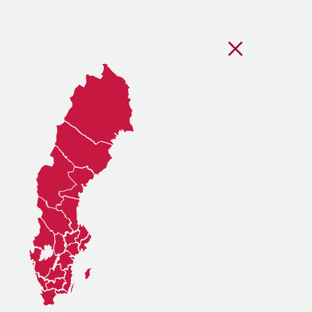
Stäng regionsvälj