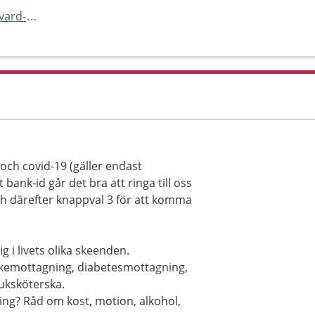
https://www.norrbotten.se/sv/vard-och-halsa/vara-vardenheter/halsocentraler/hallans-halsocentral/
 och covid-19 (gäller endast
 bank-id går det bra att ringa till oss
h därefter knappval 3 för att komma
 i livets olika skeenden.
skemottagning, diabetesmottagning,
juksköterska.
ing? Råd om kost, motion, alkohol,