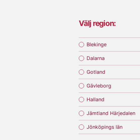
Välj region:
Blekinge
Dalarna
Gotland
Gävleborg
Halland
Jämtland Härjedalen
Jönköpings län