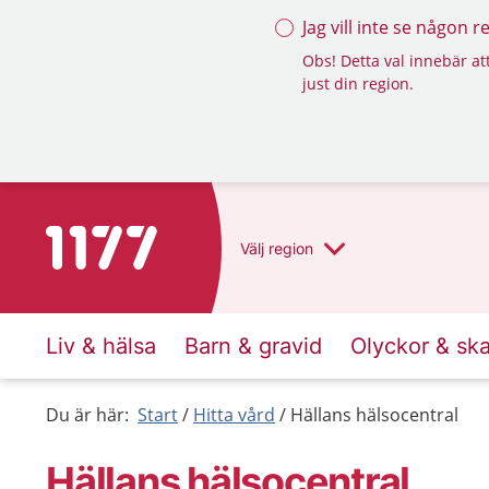
Jag vill inte se någon 
Obs! Detta val innebär att
just din region.
Till startsidan för 1177
Välj
region
Liv & hälsa
Barn & gravid
Olyckor & sk
Du är här:
Start
Hitta vård
Hällans hälsocentral
Hällans hälsocentral