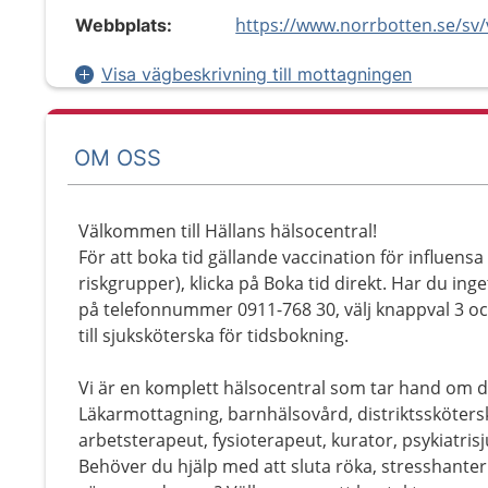
Webbplats:
Visa vägbeskrivning till mottagningen
OM OSS
Välkommen till Hällans hälsocentral!
För att boka tid gällande vaccination för influensa
riskgrupper), klicka på Boka tid direkt. Har du inget
på telefonnummer 0911-768 30, välj knappval 3 oc
till sjuksköterska för tidsbokning.
Vi är en komplett hälsocentral som tar hand om dig
Läkarmottagning, barnhälsovård, distriktssköter
arbetsterapeut, fysioterapeut, kurator, psykiatris
Behöver du hjälp med att sluta röka, stresshanter