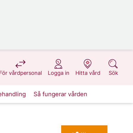
på 1177.se
på 1177.se
på 1177.se
på 1177.se
För vårdpersonal
Logga in
Hitta vård
Sök
ehandling
Så fungerar vården