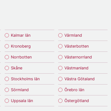
Kalmar län
Värmland
Kronoberg
Västerbotten
Norrbotten
Västernorrland
Skåne
Västmanland
Stockholms län
Västra Götaland
Sörmland
Örebro län
Uppsala län
Östergötland