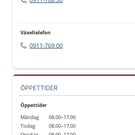
Växeltelefon
0911-769 00
ÖPPETTIDER
Öppettider
Öppettider
Kommentarer
Måndag
08.00–17.00
Dag
Tisdag
08.00–17.00
Onsdag
08.00–17.00