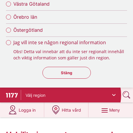
Västra Götaland
Örebro län
Östergötland
Jag vill inte se någon regional information
Obs! Detta val innebär att du inte ser regionalt innehåll
och viktig information som gäller just din region.
Stäng regionsväljaren
Stäng
Välj
region
Till startsidan för 1177
på 1177.se
på 1177.se
Meny
Logga in
Hitta vård