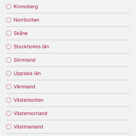
Kronoberg
Norrbotten
Skåne
Stockholms län
Sörmland
Uppsala län
Värmland
Västerbotten
Västernorrland
Västmanland