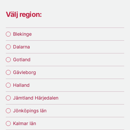
Välj region:
Blekinge
Dalarna
Gotland
Gävleborg
Halland
Jämtland Härjedalen
Jönköpings län
Kalmar län