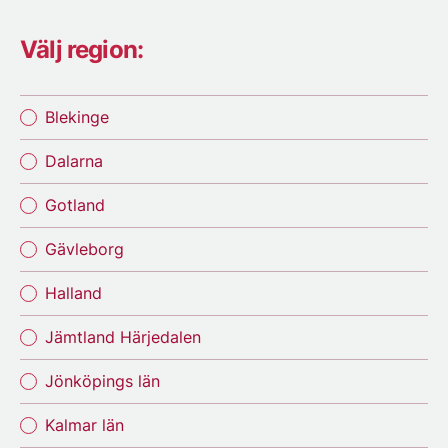
Välj region:
Blekinge
Dalarna
Gotland
Gävleborg
Halland
Jämtland Härjedalen
Jönköpings län
Kalmar län