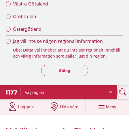
Västra Götaland
Örebro län
Östergötland
Jag vill inte se någon regional information
Obs! Detta val innebär att du inte ser regionalt innehåll
och viktig information som gäller just din region.
Stäng regionsväljaren
Stäng
Välj
region
Till startsidan för 1177
på 1177.se
på 1177.se
Meny
Logga in
Hitta vård