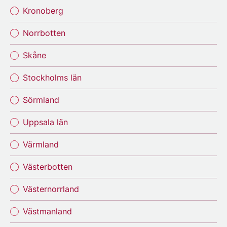
Kronoberg
Norrbotten
Skåne
Stockholms län
Sörmland
Uppsala län
Värmland
Västerbotten
Västernorrland
Västmanland