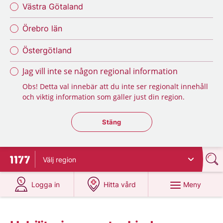
Västra Götaland
Örebro län
Östergötland
Jag vill inte se någon regional information
Obs! Detta val innebär att du inte ser regionalt innehåll
och viktig information som gäller just din region.
Stäng regionsväljaren
Stäng
Välj
region
Till startsidan för 1177
på 1177.se
på 1177.se
Meny
Logga in
Hitta vård