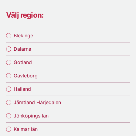
Välj region:
Blekinge
Dalarna
Gotland
Gävleborg
Halland
Jämtland Härjedalen
Jönköpings län
Kalmar län