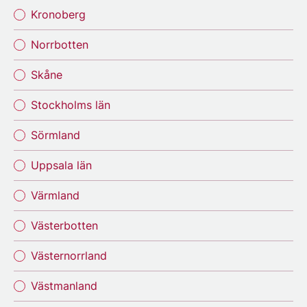
Kronoberg
Norrbotten
Skåne
Stockholms län
Sörmland
Uppsala län
Värmland
Västerbotten
Västernorrland
Västmanland