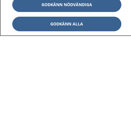
GODKÄNN NÖDVÄNDIGA
GODKÄNN ALLA
1177
–
tryggt om din hälsa och vård
På 1177.se får du råd om hälsa och information om