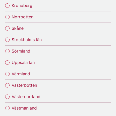
Kronoberg
Norrbotten
Skåne
Stockholms län
Sörmland
Uppsala län
Värmland
Västerbotten
Västernorrland
Västmanland