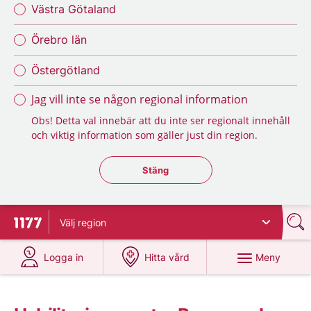
Västra Götaland
Örebro län
Östergötland
Jag vill inte se någon regional information
Obs! Detta val innebär att du inte ser regionalt innehåll
och viktig information som gäller just din region.
Stäng regionsväljaren
Stäng
Välj
region
Till startsidan för 1177
på 1177.se
på 1177.se
Meny
Logga in
Hitta vård