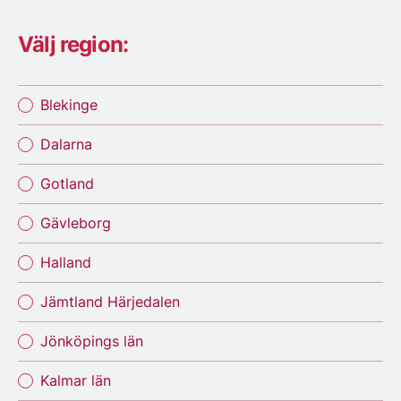
Välj region:
Blekinge
Dalarna
Gotland
Gävleborg
Halland
Jämtland Härjedalen
Jönköpings län
Kalmar län