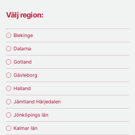
Välj region:
Blekinge
Dalarna
Gotland
Gävleborg
Halland
Jämtland Härjedalen
Jönköpings län
Kalmar län