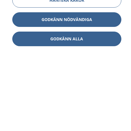
HANTERA KAKOR
GODKÄNN NÖDVÄNDIGA
GODKÄNN ALLA
1177
–
tryggt om din hälsa och vård
På 1177.se får du råd om hälsa och information om
sjukdomar och vilka mottagningar du kan kontakta.
Logga in för att läsa din journal och göra dina