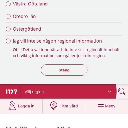
Västra Götaland
Örebro län
Östergötland
Jag vill inte se någon regional information
Obs! Detta val innebär att du inte ser regionalt innehåll
och viktig information som gäller just din region.
Stäng regionsväljaren
Stäng
Välj
region
Till startsidan för 1177
på 1177.se
på 1177.se
Meny
Logga in
Hitta vård