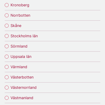
Kronoberg
Norrbotten
Skåne
Stockholms län
Sörmland
Uppsala län
Värmland
Västerbotten
Västernorrland
Västmanland