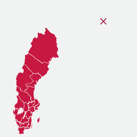
Stäng regionsvälj