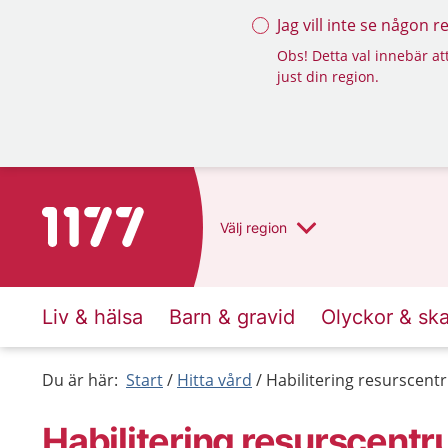
Jag vill inte se någon 
Obs! Detta val innebär att
just din region.
Till startsidan för 1177
Välj
region
Liv & hälsa
Barn & gravid
Olyckor & sk
Du är här:
Start
Hitta vård
Habilitering resurscen
Habilitering resurscent