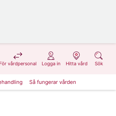
på 1177.se
på 1177.se
på 1177.se
på 1177.se
För vårdpersonal
Logga in
Hitta vård
Sök
ehandling
Så fungerar vården