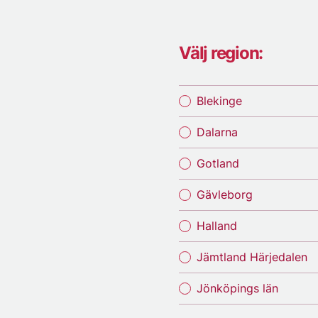
Välj region:
Blekinge
Dalarna
Gotland
Gävleborg
Halland
Jämtland Härjedalen
Jönköpings län