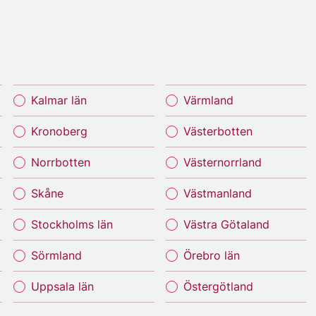
Kalmar län
Värmland
Kronoberg
Västerbotten
Norrbotten
Västernorrland
Skåne
Västmanland
Stockholms län
Västra Götaland
Sörmland
Örebro län
Uppsala län
Östergötland