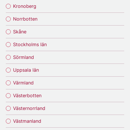
Kronoberg
Norrbotten
Skåne
Stockholms län
Sörmland
Uppsala län
Värmland
Västerbotten
Västernorrland
Västmanland