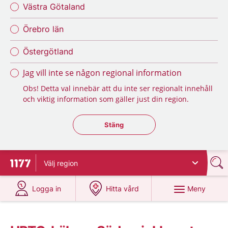
Västra Götaland
Örebro län
Östergötland
Jag vill inte se någon regional information
Obs! Detta val innebär att du inte ser regionalt innehåll
och viktig information som gäller just din region.
Stäng regionsväljaren
Stäng
Välj
region
Till startsidan för 1177
på 1177.se
på 1177.se
Meny
Logga in
Hitta vård