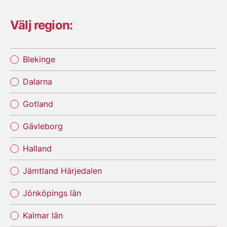
Välj region:
Blekinge
Dalarna
Gotland
Gävleborg
Halland
Jämtland Härjedalen
Jönköpings län
Kalmar län