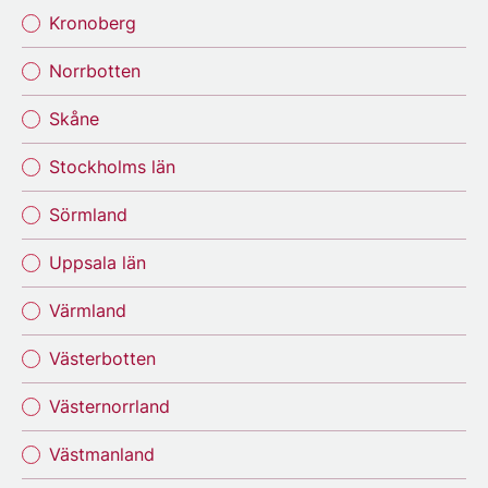
Kronoberg
Norrbotten
Skåne
Stockholms län
Sörmland
Uppsala län
Värmland
Västerbotten
Västernorrland
Västmanland