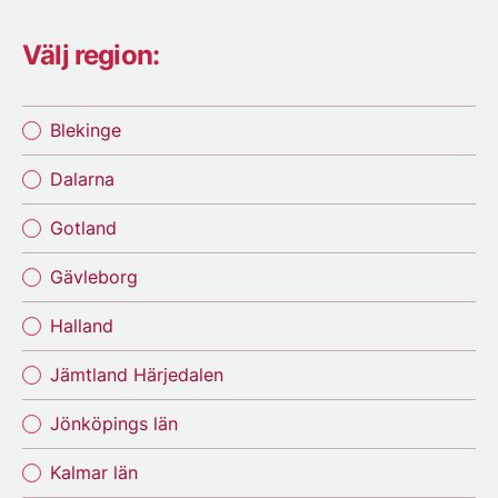
Välj region:
Blekinge
Dalarna
Gotland
Gävleborg
Halland
Jämtland Härjedalen
Jönköpings län
Kalmar län