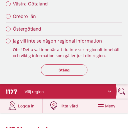
Västra Götaland
Örebro län
Östergötland
Jag vill inte se någon regional information
Obs! Detta val innebär att du inte ser regionalt innehåll
och viktig information som gäller just din region.
Stäng regionsväljaren
Stäng
Välj
region
Till startsidan för 1177
på 1177.se
på 1177.se
Meny
Logga in
Hitta vård