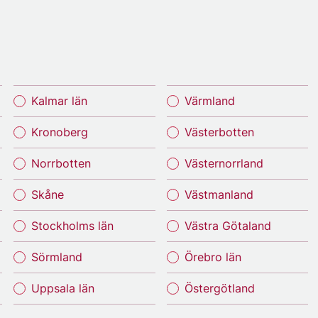
Kalmar län
Värmland
Kronoberg
Västerbotten
Norrbotten
Västernorrland
Skåne
Västmanland
Stockholms län
Västra Götaland
Sörmland
Örebro län
Uppsala län
Östergötland