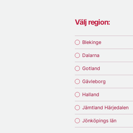
Välj region:
Blekinge
Dalarna
Gotland
Gävleborg
Halland
Jämtland Härjedalen
Jönköpings län