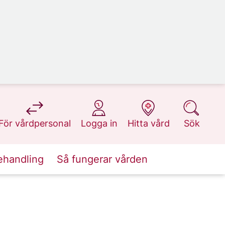
på 1177.se
på 1177.se
på 1177.se
på 1177.se
För vårdpersonal
Logga in
Hitta vård
Sök
ehandling
Så fungerar vården