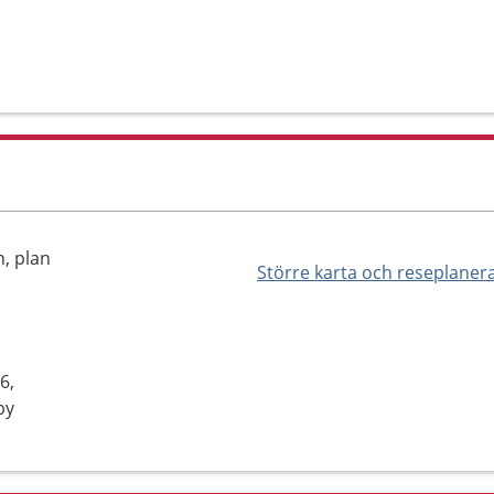
, plan
Större karta och reseplaner
6,
by