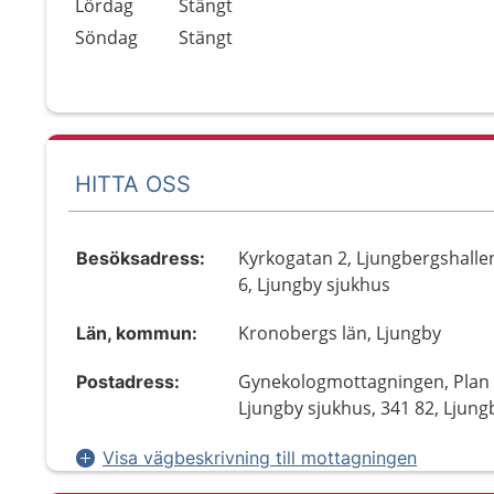
Lördag
Stängt
Söndag
Stängt
HITTA OSS
Kyrkogatan 2, Ljungbergshallen
Besöksadress:
6, Ljungby sjukhus
Kronobergs län, Ljungby
Län, kommun:
Gynekologmottagningen, Plan 
Postadress:
Ljungby sjukhus, 341 82, Ljung
Visa vägbeskrivning till mottagningen