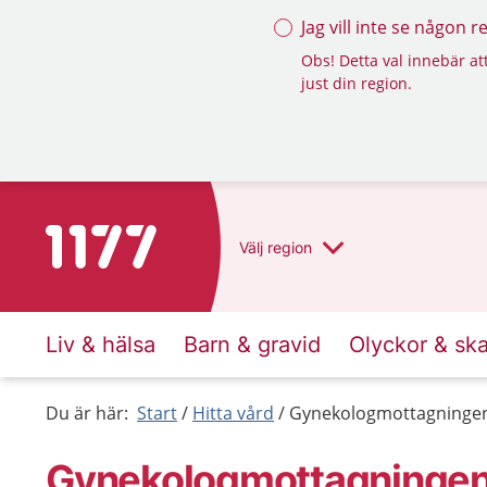
Jag vill inte se någon 
Obs! Detta val innebär att
just din region.
Till startsidan för 1177
Välj
region
Liv & hälsa
Barn & gravid
Olyckor & sk
Du är här:
Start
Hitta vård
Gynekologmottagningen
Gynekologmottagningen 