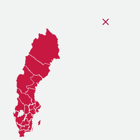
Stäng regionsvälj