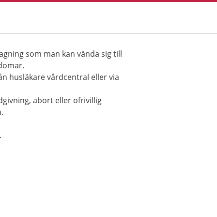
agning som man kan vända sig till
kdomar.
ån husläkare vårdcentral eller via
ning, abort eller ofrivillig
.
.