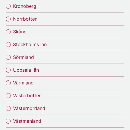
Kronoberg
Norrbotten
Skåne
Stockholms län
Sörmland
Uppsala län
Värmland
Västerbotten
Västernorrland
Västmanland