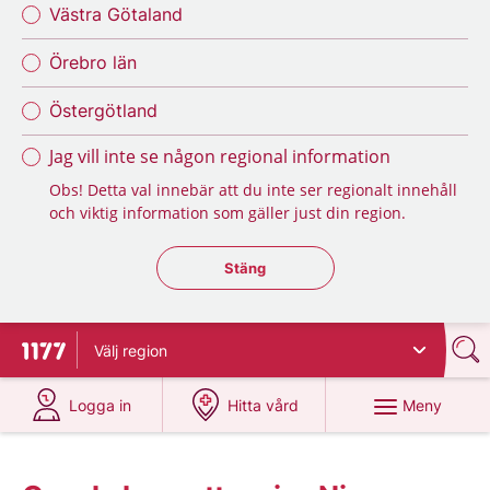
Västra Götaland
Örebro län
Östergötland
Jag vill inte se någon regional information
Obs! Detta val innebär att du inte ser regionalt innehåll
och viktig information som gäller just din region.
Stäng regionsväljaren
Stäng
Välj
region
Till startsidan för 1177
på 1177.se
på 1177.se
Meny
Logga in
Hitta vård