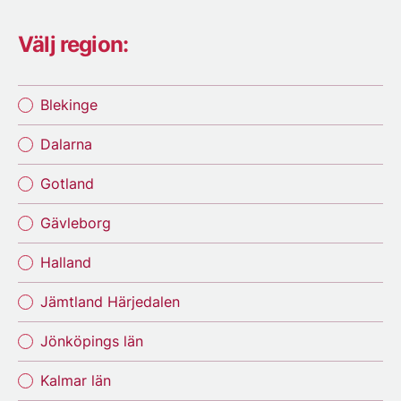
Välj region:
Blekinge
Dalarna
Gotland
Gävleborg
Halland
Jämtland Härjedalen
Jönköpings län
Kalmar län