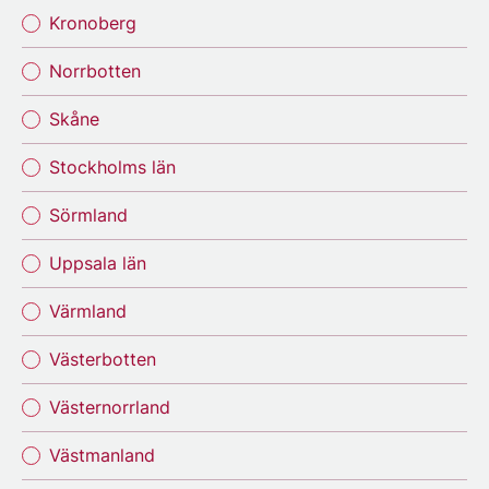
Kronoberg
Norrbotten
Skåne
Stockholms län
Sörmland
Uppsala län
Värmland
Västerbotten
Västernorrland
Västmanland