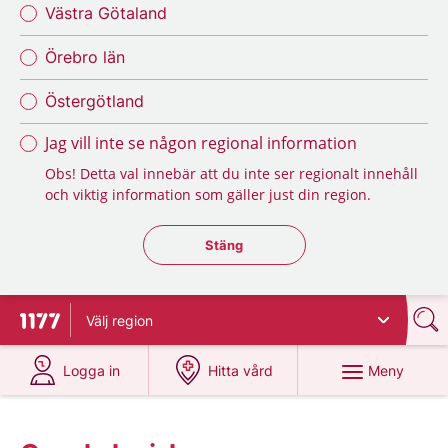
Västra Götaland
Örebro län
Östergötland
Jag vill inte se någon regional information
Obs! Detta val innebär att du inte ser regionalt innehåll
och viktig information som gäller just din region.
Stäng regionsväljaren
Stäng
Välj
region
Till startsidan för 1177
på 1177.se
på 1177.se
Meny
Logga in
Hitta vård