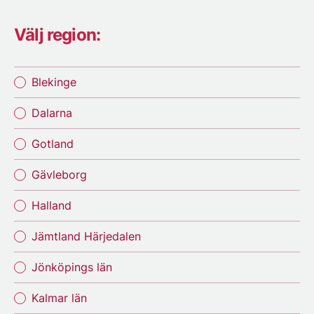
Välj region:
Blekinge
Dalarna
Gotland
Gävleborg
Halland
Jämtland Härjedalen
Jönköpings län
Kalmar län