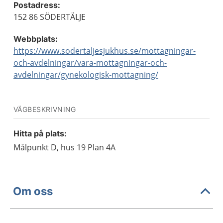
Postadress:
152 86 SÖDERTÄLJE
Webbplats:
https://www.sodertaljesjukhus.se/mottagningar-
och-avdelningar/vara-mottagningar-och-
avdelningar/gynekologisk-mottagning/
VÄGBESKRIVNING
Hitta på plats:
Målpunkt D, hus 19 Plan 4A
Om oss