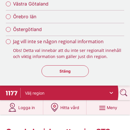
Västra Götaland
Örebro län
Östergötland
Jag vill inte se någon regional information
Obs! Detta val innebär att du inte ser regionalt innehåll
och viktig information som gäller just din region.
Stäng regionsväljaren
Stäng
Välj
region
Till startsidan för 1177
på 1177.se
på 1177.se
Meny
Logga in
Hitta vård