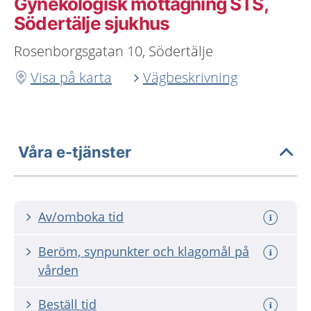
Gynekologisk mottagning STS,
Södertälje sjukhus
Rosenborgsgatan 10, Södertälje
Visa på karta
Vägbeskrivning
Våra e-tjänster
Av/omboka tid
Beröm, synpunkter och klagomål på
vården
Beställ tid