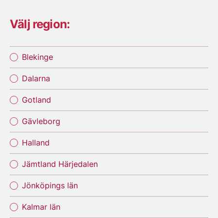
Välj region:
Blekinge
Dalarna
Gotland
Gävleborg
Halland
Jämtland Härjedalen
Jönköpings län
Kalmar län