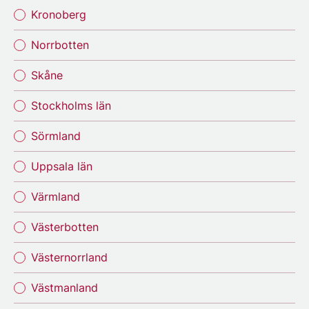
Kronoberg
Norrbotten
Skåne
Stockholms län
Sörmland
Uppsala län
Värmland
Västerbotten
Västernorrland
Västmanland