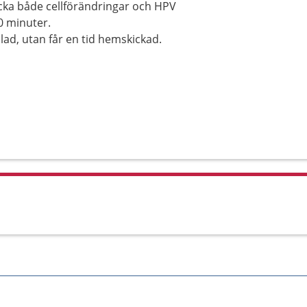
täcka både cellförändringar och HPV
0 minuter.
llad, utan får en tid hemskickad.