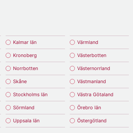
Kalmar län
Värmland
Kronoberg
Västerbotten
Norrbotten
Västernorrland
Skåne
Västmanland
Stockholms län
Västra Götaland
Sörmland
Örebro län
Uppsala län
Östergötland