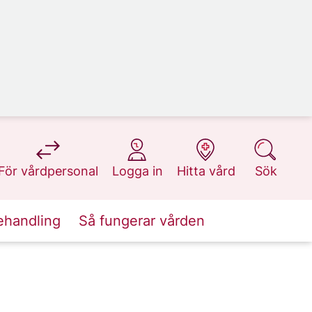
på 1177.se
på 1177.se
på 1177.se
på 1177.se
För vårdpersonal
Logga in
Hitta vård
Sök
ehandling
Så fungerar vården