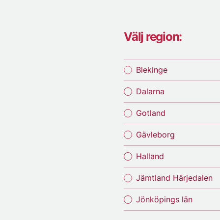
Välj region:
Blekinge
Dalarna
Gotland
Gävleborg
Halland
Jämtland Härjedalen
Jönköpings län