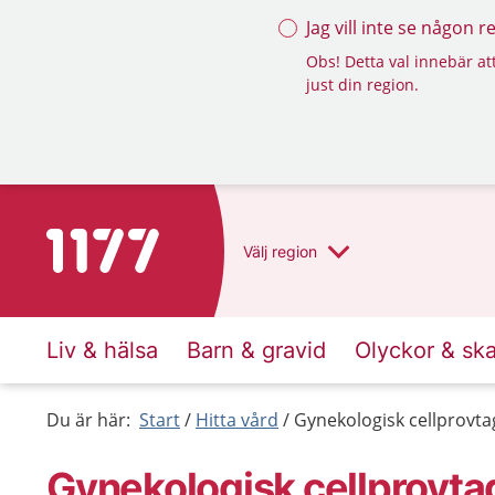
Jag vill inte se någon 
Obs! Detta val innebär att
just din region.
Till startsidan för 1177
Välj
region
Liv & hälsa
Barn & gravid
Olyckor & sk
Du är här:
Start
Hitta vård
Gynekologisk cellprovta
Gynekologisk cellprovta