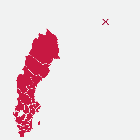
Stäng regionsvälj