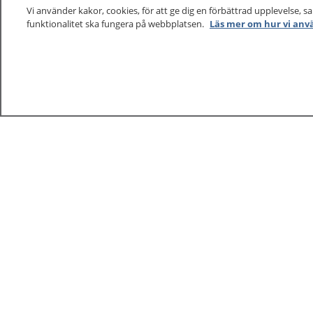
Vi använder kakor, cookies, för att ge dig en förbättrad upplevelse, s
funktionalitet ska fungera på webbplatsen.
Läs mer om hur vi anv
1177
–
tryggt om din hälsa och vård