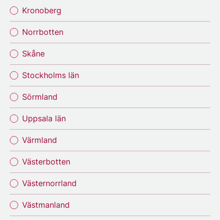
Kronoberg
Norrbotten
Skåne
Stockholms län
Sörmland
Uppsala län
Värmland
Västerbotten
Västernorrland
Västmanland