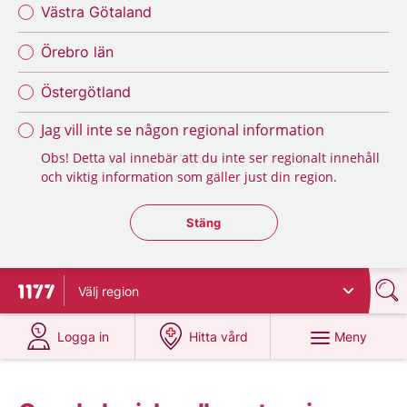
Västra Götaland
Örebro län
Östergötland
Jag vill inte se någon regional information
Obs! Detta val innebär att du inte ser regionalt innehåll
och viktig information som gäller just din region.
Stäng regionsväljaren
Stäng
Välj
region
Till startsidan för 1177
på 1177.se
på 1177.se
Meny
Logga in
Hitta vård