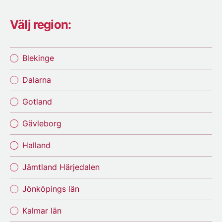
Välj region:
Blekinge
Dalarna
Gotland
Gävleborg
Halland
Jämtland Härjedalen
Jönköpings län
Kalmar län