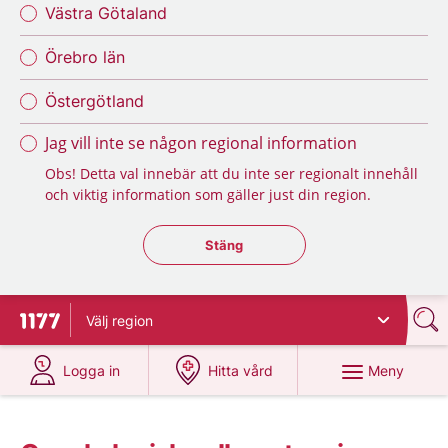
Västra Götaland
Örebro län
Östergötland
Jag vill inte se någon regional information
Obs! Detta val innebär att du inte ser regionalt innehåll
och viktig information som gäller just din region.
Stäng regionsväljaren
Stäng
Välj
region
Till startsidan för 1177
på 1177.se
på 1177.se
Meny
Logga in
Hitta vård