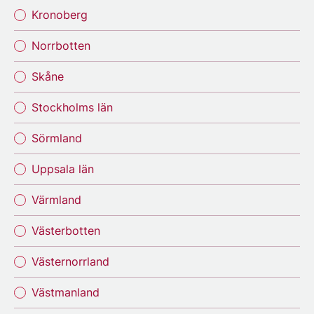
Kronoberg
Norrbotten
Skåne
Stockholms län
Sörmland
Uppsala län
Värmland
Västerbotten
Västernorrland
Västmanland