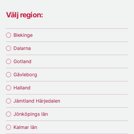
Välj region:
Blekinge
Dalarna
Gotland
Gävleborg
Halland
Jämtland Härjedalen
Jönköpings län
Kalmar län