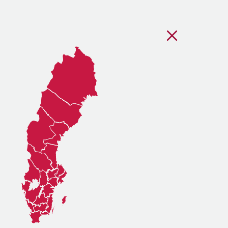
Stäng regionsvälj