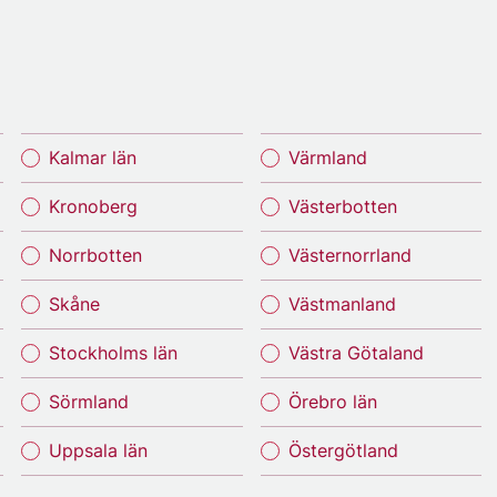
Kalmar län
Värmland
Kronoberg
Västerbotten
Norrbotten
Västernorrland
Skåne
Västmanland
Stockholms län
Västra Götaland
Sörmland
Örebro län
Uppsala län
Östergötland