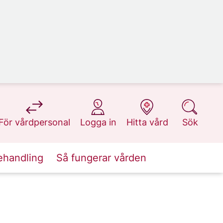
på 1177.se
på 1177.se
på 1177.se
på 1177.se
För vårdpersonal
Logga in
Hitta vård
Sök
ehandling
Så fungerar vården