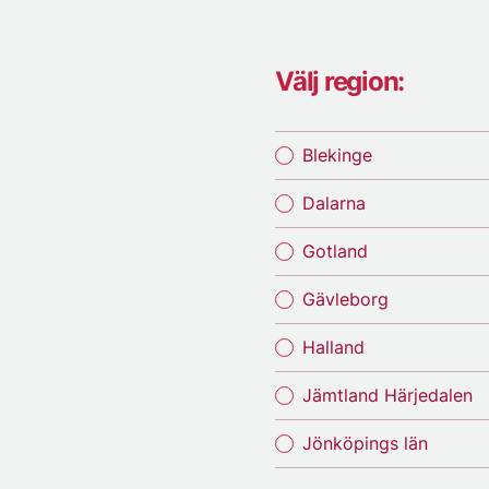
Välj region:
Blekinge
Dalarna
Gotland
Gävleborg
Halland
Jämtland Härjedalen
Jönköpings län