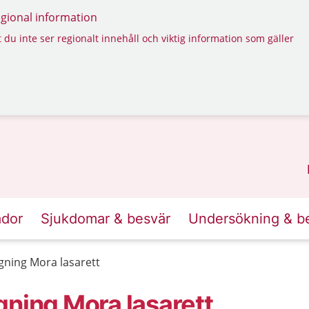
regional information
 du inte ser regionalt innehåll och viktig information som gäller
ador
Sjukdomar & besvär
Undersökning & b
gning Mora lasarett
gning Mora lasarett