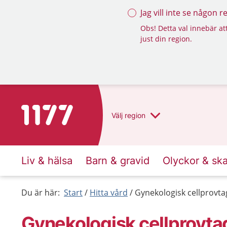
Jag vill inte se någon 
Obs! Detta val innebär att
just din region.
Till startsidan för 1177
Välj
region
Liv & hälsa
Barn & gravid
Olyckor & sk
Du är här:
Start
Hitta vård
Gynekologisk cellprovta
Gynekologisk cellprovta