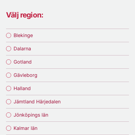
Välj region:
Blekinge
Dalarna
Gotland
Gävleborg
Halland
Jämtland Härjedalen
Jönköpings län
Kalmar län