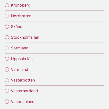
Kronoberg
Norrbotten
Skåne
Stockholms län
Sörmland
Uppsala län
Värmland
Västerbotten
Västernorrland
Västmanland