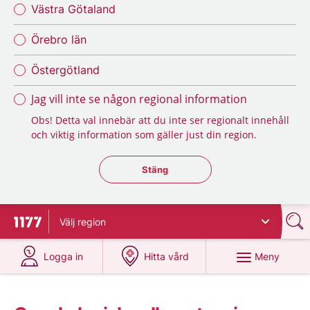
Västra Götaland
Örebro län
Östergötland
Jag vill inte se någon regional information
Obs! Detta val innebär att du inte ser regionalt innehåll
och viktig information som gäller just din region.
Stäng regionsväljaren
Stäng
Välj
region
Till startsidan för 1177
på 1177.se
på 1177.se
Meny
Logga in
Hitta vård