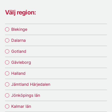
Välj region:
Blekinge
Dalarna
Gotland
Gävleborg
Halland
Jämtland Härjedalen
Jönköpings län
Kalmar län