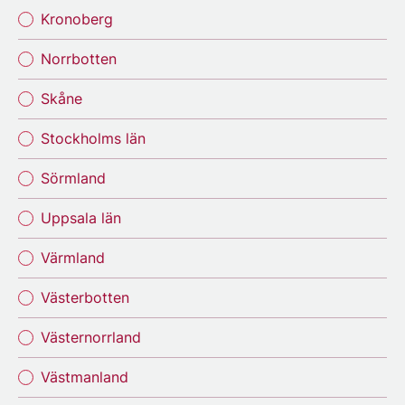
Kronoberg
Norrbotten
Skåne
Stockholms län
Sörmland
Uppsala län
Värmland
Västerbotten
Västernorrland
Västmanland