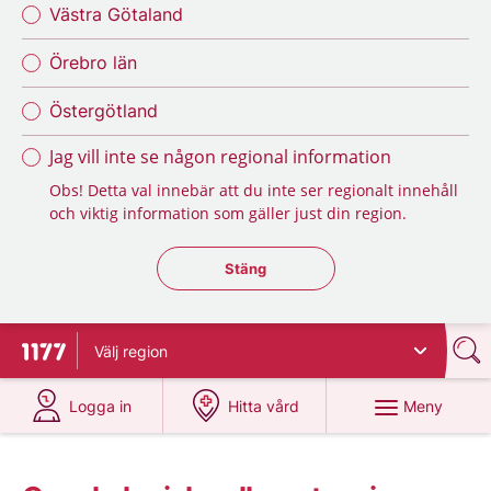
Västra Götaland
Örebro län
Östergötland
Jag vill inte se någon regional information
Obs! Detta val innebär att du inte ser regionalt innehåll
och viktig information som gäller just din region.
Stäng regionsväljaren
Stäng
Välj
region
Till startsidan för 1177
på 1177.se
på 1177.se
Meny
Logga in
Hitta vård