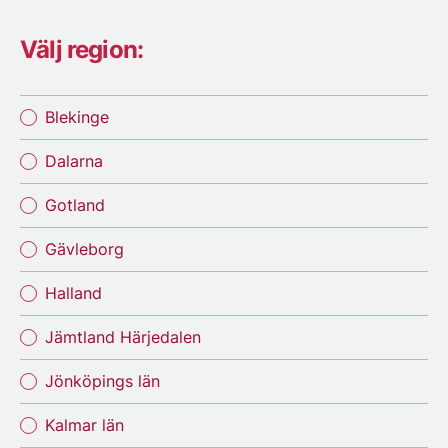
Välj region:
Blekinge
Dalarna
Gotland
Gävleborg
Halland
Jämtland Härjedalen
Jönköpings län
Kalmar län