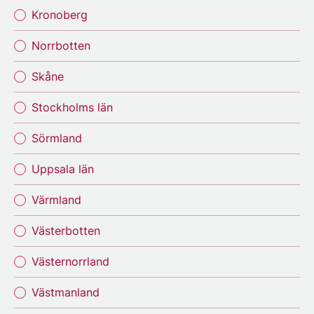
Kronoberg
Norrbotten
Skåne
Stockholms län
Sörmland
Uppsala län
Värmland
Västerbotten
Västernorrland
Västmanland