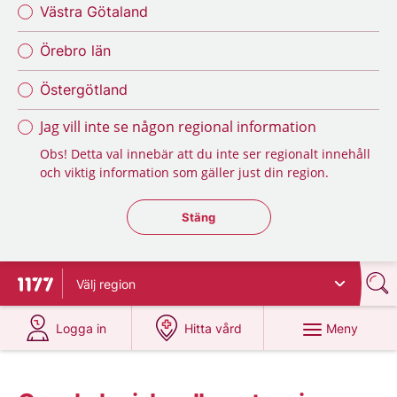
Västra Götaland
Örebro län
Östergötland
Jag vill inte se någon regional information
Obs! Detta val innebär att du inte ser regionalt innehåll
och viktig information som gäller just din region.
Stäng regionsväljaren
Stäng
Välj
region
Till startsidan för 1177
på 1177.se
på 1177.se
Meny
Logga in
Hitta vård