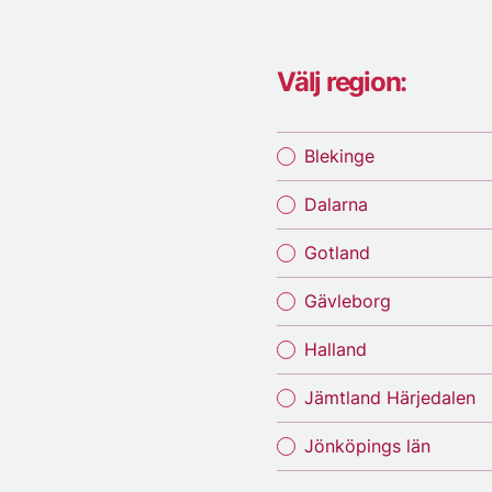
Välj region:
Blekinge
Dalarna
Gotland
Gävleborg
Halland
Jämtland Härjedalen
Jönköpings län