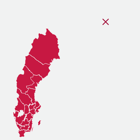
Stäng regionsvälj