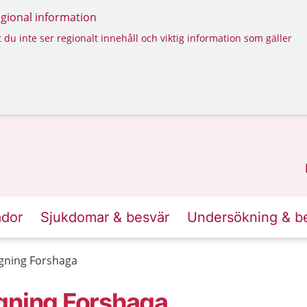
regional information
 du inte ser regionalt innehåll och viktig information som gäller
ador
Sjukdomar & besvär
Undersökning & b
agning Forshaga
gning Forshaga