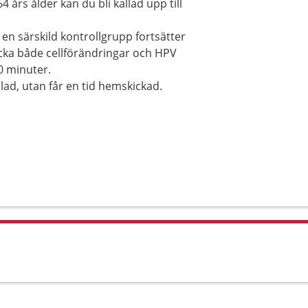
 års ålder kan du bli kallad upp till
en särskild kontrollgrupp fortsätter
täcka både cellförändringar och HPV
0 minuter.
llad, utan får en tid hemskickad.