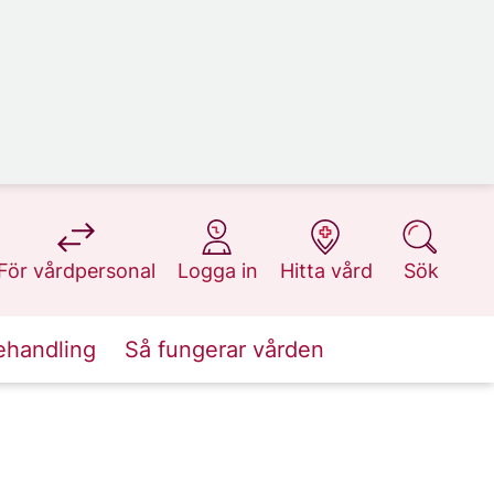
på 1177.se
på 1177.se
på 1177.se
på 1177.se
För vårdpersonal
Logga in
Hitta vård
Sök
ehandling
Så fungerar vården