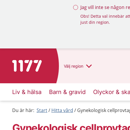
Jag vill inte se någon 
Obs! Detta val innebär att
just din region.
Till startsidan för 1177
Välj
region
Liv & hälsa
Barn & gravid
Olyckor & sk
Du är här:
Start
Hitta vård
Gynekologisk cellprovt
Gynekologisk cellprovta