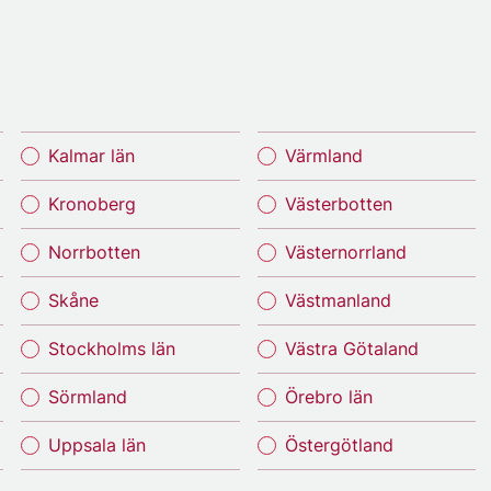
Kalmar län
Värmland
Kronoberg
Västerbotten
Norrbotten
Västernorrland
Skåne
Västmanland
Stockholms län
Västra Götaland
Sörmland
Örebro län
Uppsala län
Östergötland