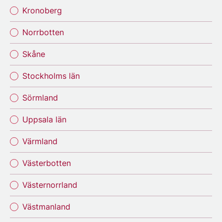
Kronoberg
Norrbotten
Skåne
Stockholms län
Sörmland
Uppsala län
Värmland
Västerbotten
Västernorrland
Västmanland