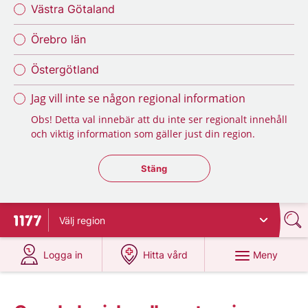
Västra Götaland
Örebro län
Östergötland
Jag vill inte se någon regional information
Obs! Detta val innebär att du inte ser regionalt innehåll
och viktig information som gäller just din region.
Stäng regionsväljaren
Stäng
Välj
region
Till startsidan för 1177
på 1177.se
på 1177.se
Meny
Logga in
Hitta vård