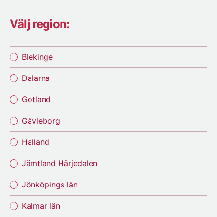
Välj region:
Blekinge
Dalarna
Gotland
Gävleborg
Halland
Jämtland Härjedalen
Jönköpings län
Kalmar län