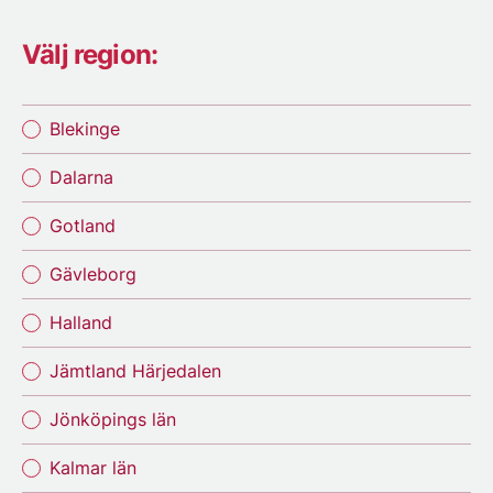
Välj region:
Blekinge
Dalarna
Gotland
Gävleborg
Halland
Jämtland Härjedalen
Jönköpings län
Kalmar län