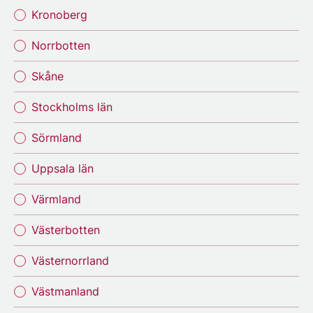
Kronoberg
Norrbotten
Skåne
Stockholms län
Sörmland
Uppsala län
Värmland
Västerbotten
Västernorrland
Västmanland