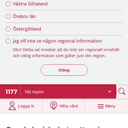
Västra Götaland
Örebro län
Östergötland
Jag vill inte se någon regional information
Obs! Detta val innebär att du inte ser regionalt innehåll
och viktig information som gäller just din region.
Stäng regionsväljaren
Stäng
Välj
region
Till startsidan för 1177
på 1177.se
på 1177.se
Meny
Logga in
Hitta vård