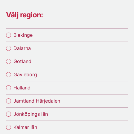
Välj region:
Blekinge
Dalarna
Gotland
Gävleborg
Halland
Jämtland Härjedalen
Jönköpings län
Kalmar län