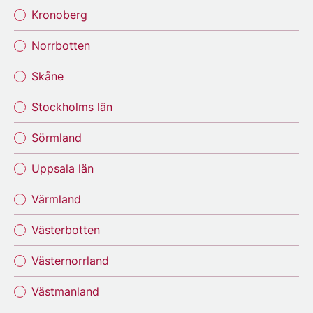
Kronoberg
Norrbotten
Skåne
Stockholms län
Sörmland
Uppsala län
Värmland
Västerbotten
Västernorrland
Västmanland