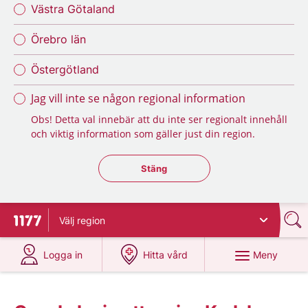
Västra Götaland
Örebro län
Östergötland
Jag vill inte se någon regional information
Obs! Detta val innebär att du inte ser regionalt innehåll
och viktig information som gäller just din region.
Stäng regionsväljaren
Stäng
Välj
region
Till startsidan för 1177
på 1177.se
på 1177.se
Meny
Logga in
Hitta vård