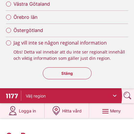
Västra Götaland
Örebro län
Östergötland
Jag vill inte se någon regional information
Obs! Detta val innebär att du inte ser regionalt innehåll
och viktig information som gäller just din region.
Stäng regionsväljaren
Stäng
Välj
region
Till startsidan för 1177
på 1177.se
på 1177.se
Meny
Logga in
Hitta vård