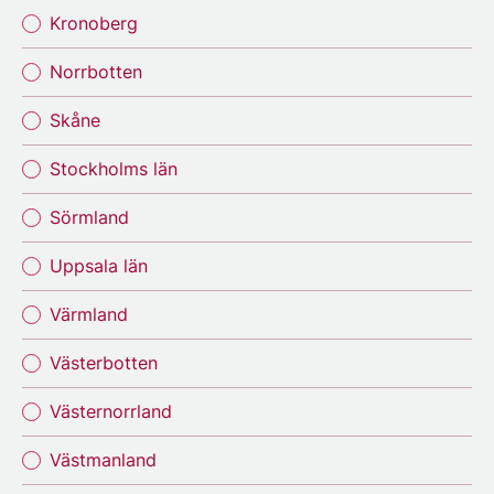
Kronoberg
Norrbotten
Skåne
Stockholms län
Sörmland
Uppsala län
Värmland
Västerbotten
Västernorrland
Västmanland