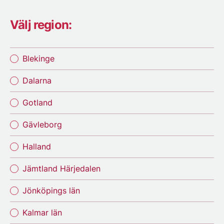
Välj region:
Blekinge
Dalarna
Gotland
Gävleborg
Halland
Jämtland Härjedalen
Jönköpings län
Kalmar län