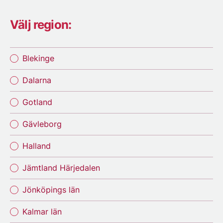
Välj region:
Blekinge
Dalarna
Gotland
Gävleborg
Halland
Jämtland Härjedalen
Jönköpings län
Kalmar län