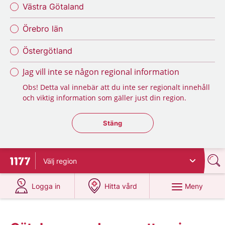
Västra Götaland
Örebro län
Östergötland
Jag vill inte se någon regional information
Obs! Detta val innebär att du inte ser regionalt innehåll
och viktig information som gäller just din region.
Stäng regionsväljaren
Stäng
Välj
region
Till startsidan för 1177
på 1177.se
på 1177.se
Meny
Logga in
Hitta vård