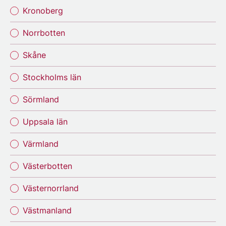
Kronoberg
Norrbotten
Skåne
Stockholms län
Sörmland
Uppsala län
Värmland
Västerbotten
Västernorrland
Västmanland