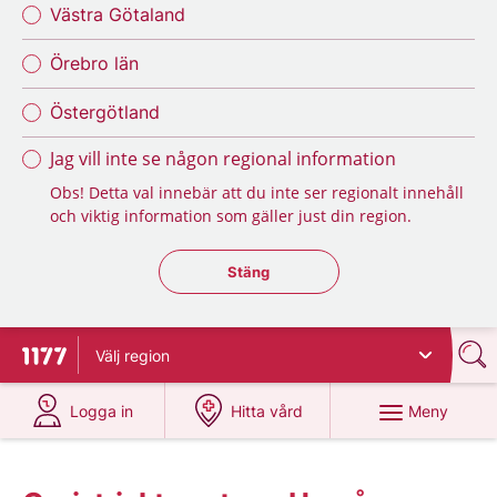
Västra Götaland
Örebro län
Östergötland
Jag vill inte se någon regional information
Obs! Detta val innebär att du inte ser regionalt innehåll
och viktig information som gäller just din region.
Stäng regionsväljaren
Stäng
Välj
region
Till startsidan för 1177
på 1177.se
på 1177.se
Meny
Logga in
Hitta vård