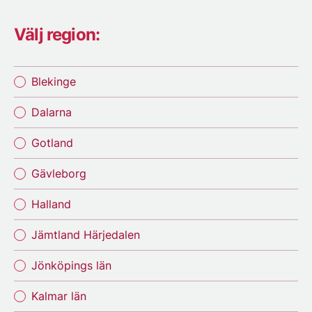
Välj region:
Blekinge
Dalarna
Gotland
Gävleborg
Halland
Jämtland Härjedalen
Jönköpings län
Kalmar län