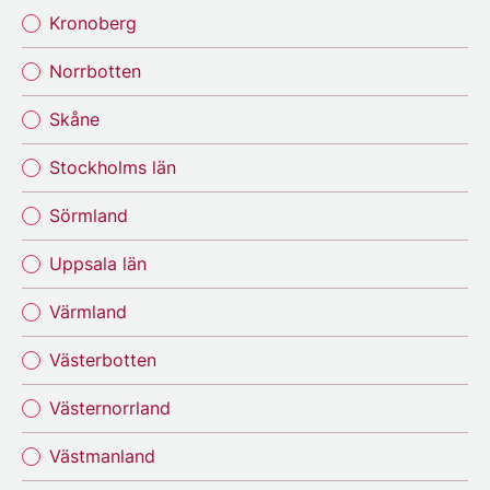
Kronoberg
Norrbotten
Skåne
Stockholms län
Sörmland
Uppsala län
Värmland
Västerbotten
Västernorrland
Västmanland