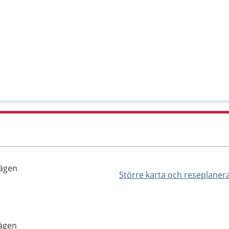
vägen
Större karta och reseplaner
vägen