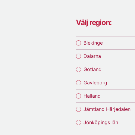
Välj region:
Blekinge
Dalarna
Gotland
Gävleborg
Halland
Jämtland Härjedalen
Jönköpings län