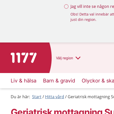
Jag vill inte se någon 
Obs! Detta val innebär att
just din region.
Till startsidan för 1177
Välj
region
Liv & hälsa
Barn & gravid
Olyckor & sk
Du är här:
Start
Hitta vård
Geriatrisk mottagning S
Geriatrisk mottagning S