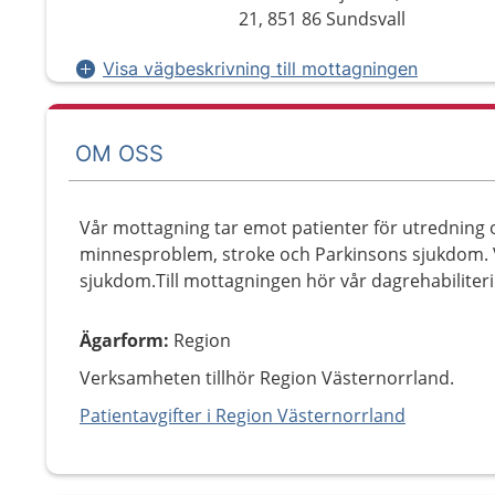
21, 851 86 Sundsvall
Visa vägbeskrivning till mottagningen
OM OSS
Vår mottagning tar emot patienter för utredning o
minnesproblem, stroke och Parkinsons sjukdom. V
sjukdom.Till mottagningen hör vår dagrehabilite
Ägarform
:
Region
Verksamheten tillhör Region Västernorrland.
Patientavgifter i Region Västernorrland