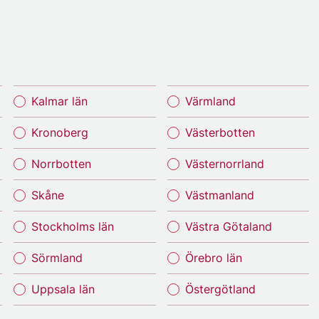
Kalmar län
Värmland
Kronoberg
Västerbotten
Norrbotten
Västernorrland
Skåne
Västmanland
Stockholms län
Västra Götaland
Sörmland
Örebro län
Uppsala län
Östergötland