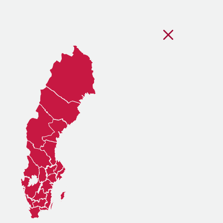
Stäng regionsvälj