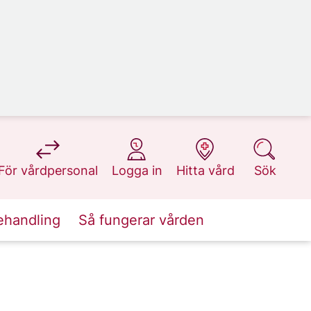
på 1177.se
på 1177.se
på 1177.se
på 1177.se
För vårdpersonal
Logga in
Hitta vård
Sök
ehandling
Så fungerar vården