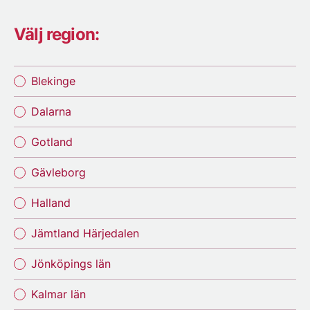
Välj region:
Blekinge
Dalarna
Gotland
Gävleborg
Halland
Jämtland Härjedalen
Jönköpings län
Kalmar län