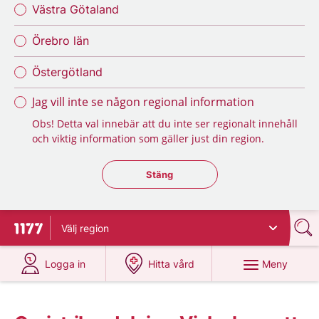
Västra Götaland
Örebro län
Östergötland
Jag vill inte se någon regional information
Obs! Detta val innebär att du inte ser regionalt innehåll
och viktig information som gäller just din region.
Stäng regionsväljaren
Stäng
Välj
region
Till startsidan för 1177
på 1177.se
på 1177.se
Meny
Logga in
Hitta vård