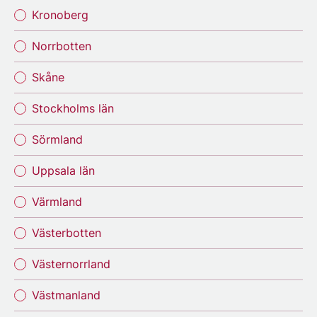
Kronoberg
Norrbotten
Skåne
Stockholms län
Sörmland
Uppsala län
Värmland
Västerbotten
Västernorrland
Västmanland