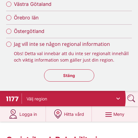
Västra Götaland
Örebro län
Östergötland
Jag vill inte se någon regional information
Obs! Detta val innebär att du inte ser regionalt innehåll
och viktig information som gäller just din region.
Stäng regionsväljaren
Stäng
Välj
region
Till startsidan för 1177
på 1177.se
på 1177.se
Meny
Logga in
Hitta vård