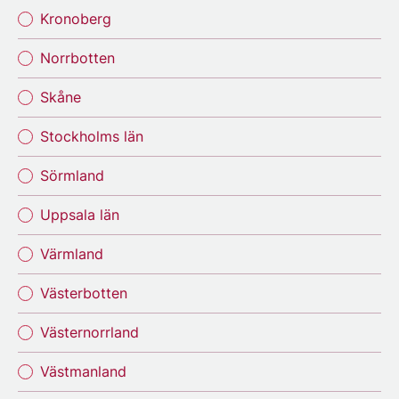
Kronoberg
Norrbotten
Skåne
Stockholms län
Sörmland
Uppsala län
Värmland
Västerbotten
Västernorrland
Västmanland