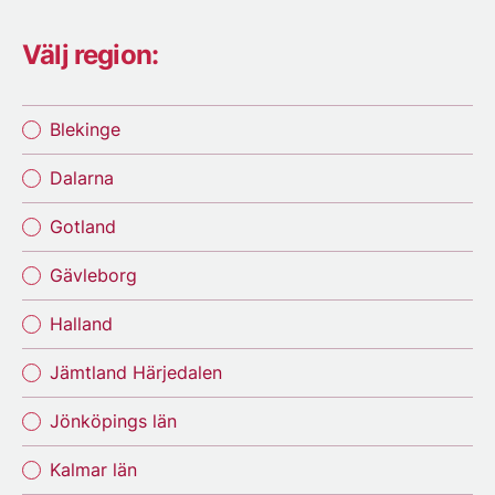
Välj region:
Blekinge
Dalarna
Gotland
Gävleborg
Halland
Jämtland Härjedalen
Jönköpings län
Kalmar län