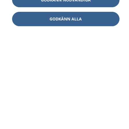
GODKÄNN ALLA
1177
–
tryggt om din hälsa och vård
På 1177.se får du råd om hälsa och information om
sjukdomar och vilka mottagningar du kan kontakta.