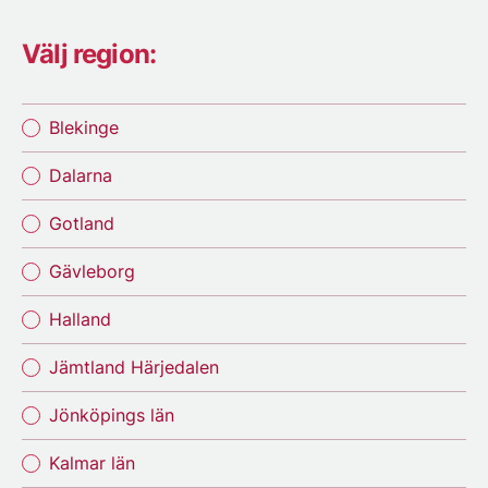
Välj region:
Blekinge
Dalarna
Gotland
Gävleborg
Halland
Jämtland Härjedalen
Jönköpings län
Kalmar län