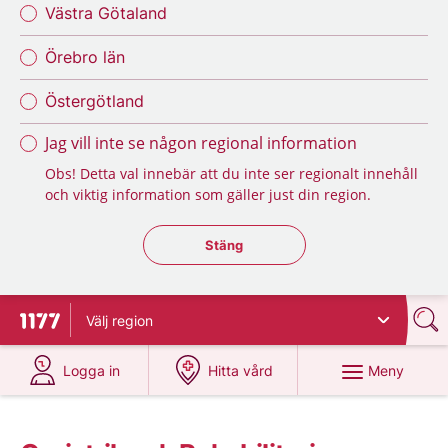
Västra Götaland
Örebro län
Östergötland
Jag vill inte se någon regional information
Obs! Detta val innebär att du inte ser regionalt innehåll
och viktig information som gäller just din region.
Stäng regionsväljaren
Stäng
Välj
region
Till startsidan för 1177
på 1177.se
på 1177.se
Meny
Logga in
Hitta vård