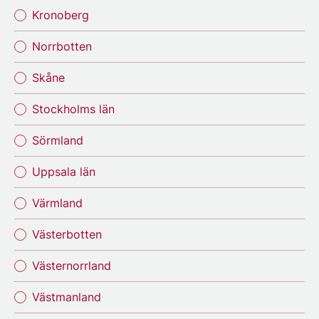
Kronoberg
Norrbotten
Skåne
Stockholms län
Sörmland
Uppsala län
Värmland
Västerbotten
Västernorrland
Västmanland