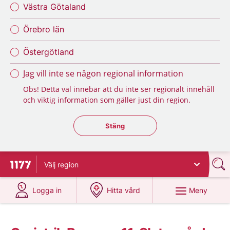
Västra Götaland
Örebro län
Östergötland
Jag vill inte se någon regional information
Obs! Detta val innebär att du inte ser regionalt innehåll
och viktig information som gäller just din region.
Stäng regionsväljaren
Stäng
Välj
region
Till startsidan för 1177
på 1177.se
på 1177.se
Meny
Logga in
Hitta vård