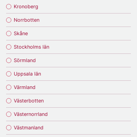
Kronoberg
Norrbotten
Skåne
Stockholms län
Sörmland
Uppsala län
Värmland
Västerbotten
Västernorrland
Västmanland