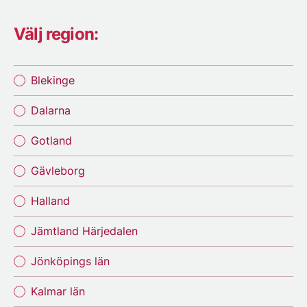
Välj region:
Blekinge
Dalarna
Gotland
Gävleborg
Halland
Jämtland Härjedalen
Jönköpings län
Kalmar län