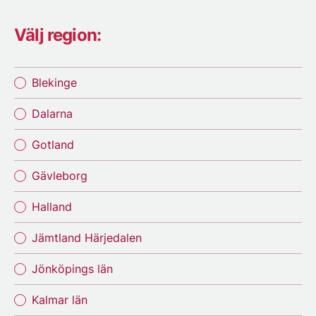
Välj region:
Blekinge
Dalarna
Gotland
Gävleborg
Halland
Jämtland Härjedalen
Jönköpings län
Kalmar län