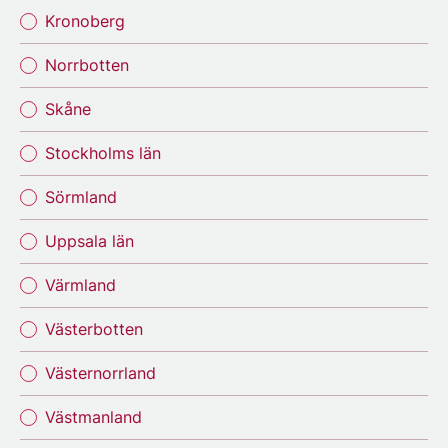
Kronoberg
Norrbotten
Skåne
Stockholms län
Sörmland
Uppsala län
Värmland
Västerbotten
Västernorrland
Västmanland