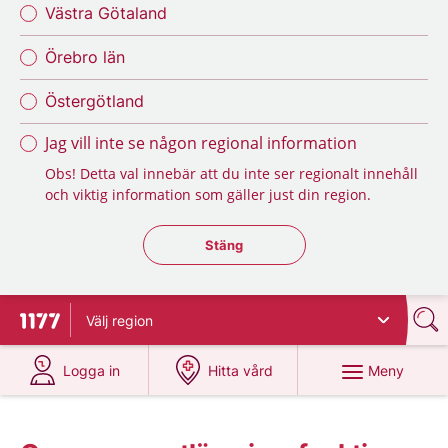
Västra Götaland
Örebro län
Östergötland
Jag vill inte se någon regional information
Obs! Detta val innebär att du inte ser regionalt innehåll
och viktig information som gäller just din region.
Stäng regionsväljaren
Stäng
Välj
region
Till startsidan för 1177
på 1177.se
på 1177.se
Meny
Logga in
Hitta vård