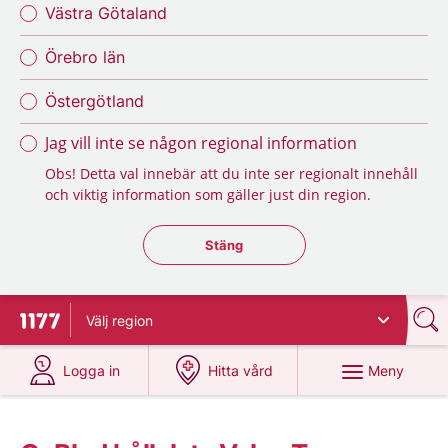
Västra Götaland
Örebro län
Östergötland
Jag vill inte se någon regional information
Obs! Detta val innebär att du inte ser regionalt innehåll
och viktig information som gäller just din region.
Stäng regionsväljaren
Stäng
Välj
region
Till startsidan för 1177
på 1177.se
på 1177.se
Meny
Logga in
Hitta vård