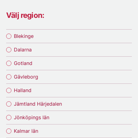
Välj region:
Blekinge
Dalarna
Gotland
Gävleborg
Halland
Jämtland Härjedalen
Jönköpings län
Kalmar län