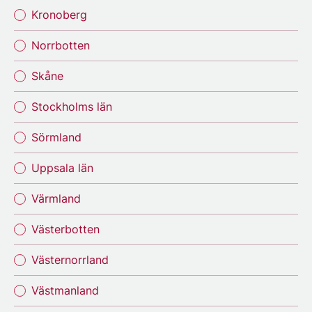
Kronoberg
Norrbotten
Skåne
Stockholms län
Sörmland
Uppsala län
Värmland
Västerbotten
Västernorrland
Västmanland