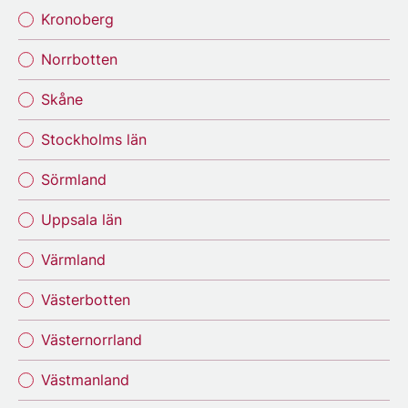
Kronoberg
Norrbotten
Skåne
Stockholms län
Sörmland
Uppsala län
Värmland
Västerbotten
Västernorrland
Västmanland