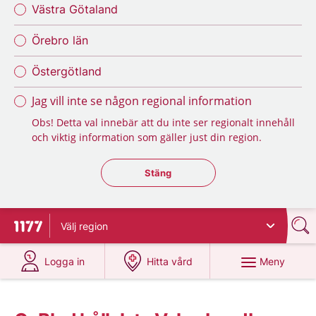
Västra Götaland
Örebro län
Östergötland
Jag vill inte se någon regional information
Obs! Detta val innebär att du inte ser regionalt innehåll
och viktig information som gäller just din region.
Stäng regionsväljaren
Stäng
Välj
region
Till startsidan för 1177
på 1177.se
på 1177.se
Meny
Logga in
Hitta vård