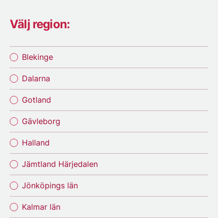
Välj region:
Blekinge
Dalarna
Gotland
Gävleborg
Halland
Jämtland Härjedalen
Jönköpings län
Kalmar län