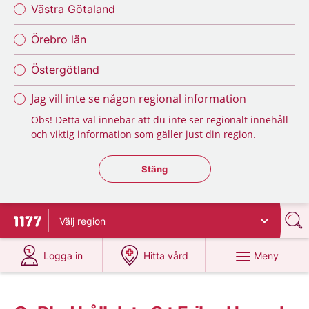
Västra Götaland
Örebro län
Östergötland
Jag vill inte se någon regional information
Obs! Detta val innebär att du inte ser regionalt innehåll
och viktig information som gäller just din region.
Stäng regionsväljaren
Stäng
Välj
region
Till startsidan för 1177
på 1177.se
på 1177.se
Meny
Logga in
Hitta vård