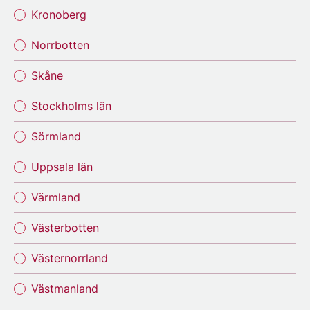
Kronoberg
Norrbotten
Skåne
Stockholms län
Sörmland
Uppsala län
Värmland
Västerbotten
Västernorrland
Västmanland