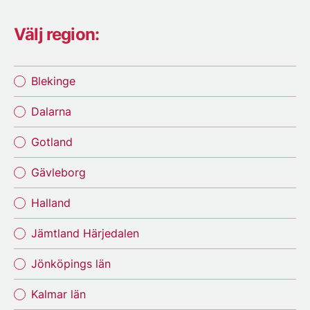
Välj region:
Blekinge
Dalarna
Gotland
Gävleborg
Halland
Jämtland Härjedalen
Jönköpings län
Kalmar län