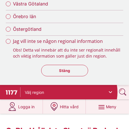
Västra Götaland
Örebro län
Östergötland
Jag vill inte se någon regional information
Obs! Detta val innebär att du inte ser regionalt innehåll
och viktig information som gäller just din region.
Stäng regionsväljaren
Stäng
Välj
region
Till startsidan för 1177
på 1177.se
på 1177.se
Meny
Logga in
Hitta vård