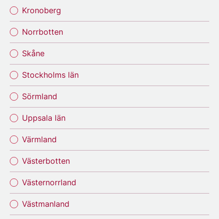
Kronoberg
Norrbotten
Skåne
Stockholms län
Sörmland
Uppsala län
Värmland
Västerbotten
Västernorrland
Västmanland