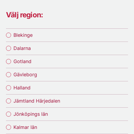
Välj region:
Blekinge
Dalarna
Gotland
Gävleborg
Halland
Jämtland Härjedalen
Jönköpings län
Kalmar län