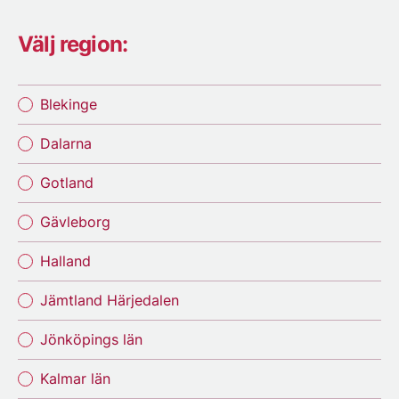
Välj region:
Blekinge
Dalarna
Gotland
Gävleborg
Halland
Jämtland Härjedalen
Jönköpings län
Kalmar län