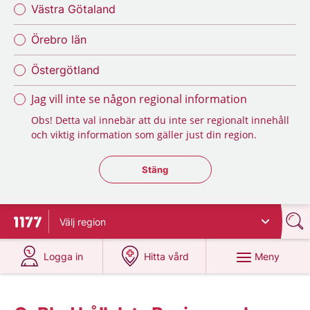
Västra Götaland
Örebro län
Östergötland
Jag vill inte se någon regional information
Obs! Detta val innebär att du inte ser regionalt innehåll
och viktig information som gäller just din region.
Stäng regionsväljaren
Stäng
Välj
region
Till startsidan för 1177
på 1177.se
på 1177.se
Meny
Logga in
Hitta vård