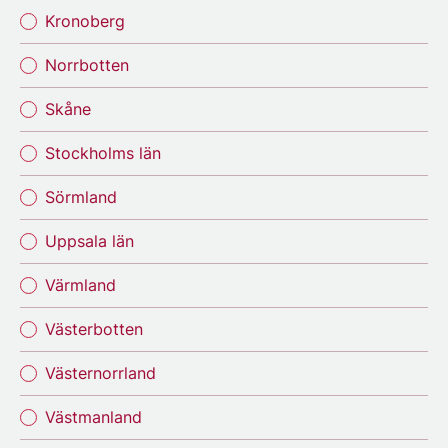
Kronoberg
Norrbotten
Skåne
Stockholms län
Sörmland
Uppsala län
Värmland
Västerbotten
Västernorrland
Västmanland