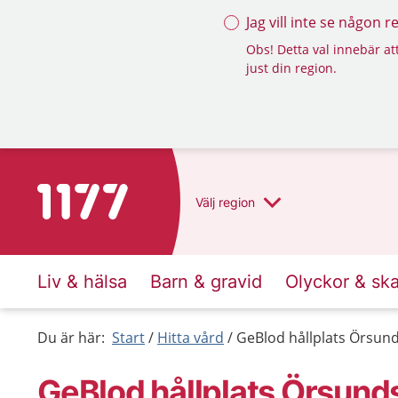
Jag vill inte se någon 
Obs! Detta val innebär att
just din region.
Till startsidan för 1177
Välj
region
Liv & hälsa
Barn & gravid
Olyckor & sk
Du är här:
Start
Hitta vård
GeBlod hållplats Örsund
GeBlod hållplats Örsunds