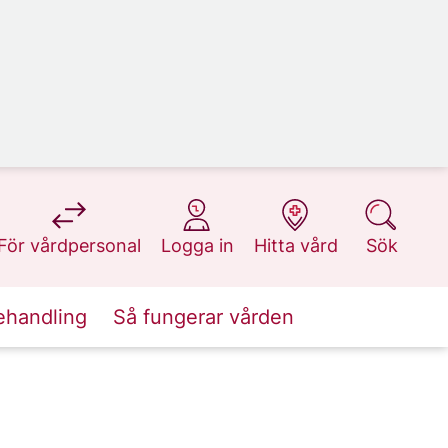
på 1177.se
på 1177.se
på 1177.se
på 1177.se
För vårdpersonal
Logga in
Hitta vård
Sök
ehandling
Så fungerar vården