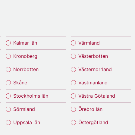
Kalmar län
Värmland
Kronoberg
Västerbotten
Norrbotten
Västernorrland
Skåne
Västmanland
Stockholms län
Västra Götaland
Sörmland
Örebro län
Uppsala län
Östergötland