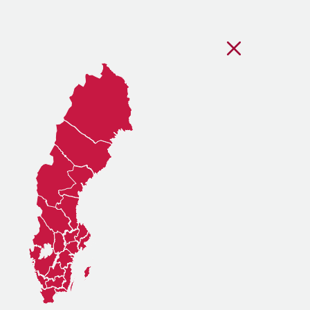
Stäng regionsvälj