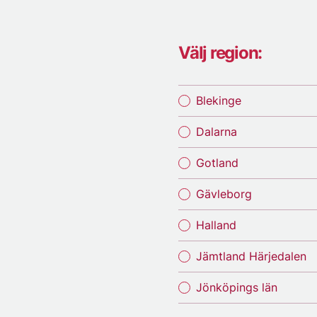
Välj region:
Blekinge
Dalarna
Gotland
Gävleborg
Halland
Jämtland Härjedalen
Jönköpings län