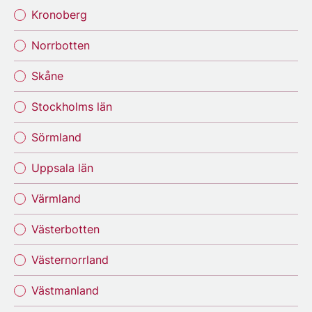
Kronoberg
Norrbotten
Skåne
Stockholms län
Sörmland
Uppsala län
Värmland
Västerbotten
Västernorrland
Västmanland