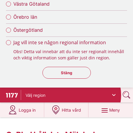
Västra Götaland
Örebro län
Östergötland
Jag vill inte se någon regional information
Obs! Detta val innebär att du inte ser regionalt innehåll
och viktig information som gäller just din region.
Stäng regionsväljaren
Stäng
Välj
region
Till startsidan för 1177
på 1177.se
på 1177.se
Meny
Logga in
Hitta vård