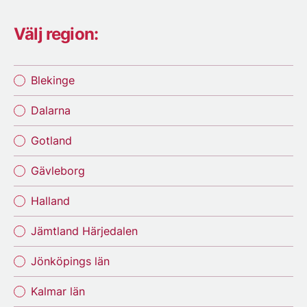
Välj region:
Blekinge
Dalarna
Gotland
Gävleborg
Halland
Jämtland Härjedalen
Jönköpings län
Kalmar län