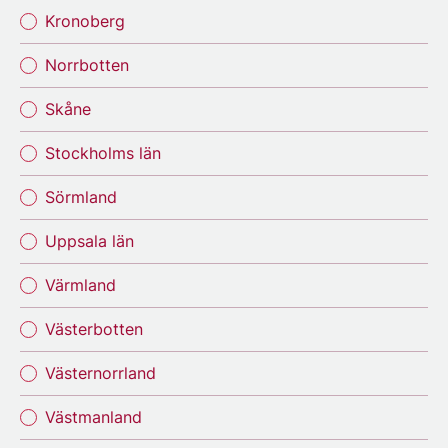
Kronoberg
Norrbotten
Skåne
Stockholms län
Sörmland
Uppsala län
Värmland
Västerbotten
Västernorrland
Västmanland