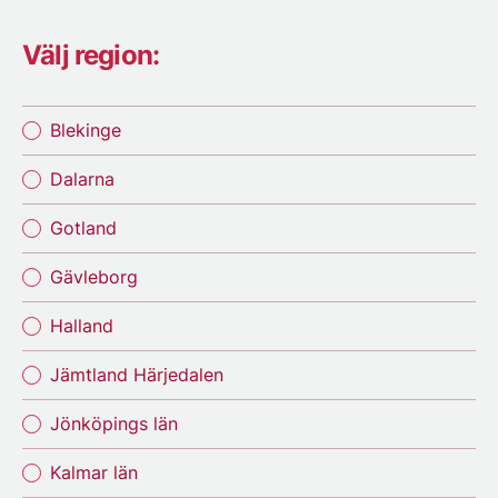
Välj region:
Blekinge
Dalarna
Gotland
Gävleborg
Halland
Jämtland Härjedalen
Jönköpings län
Kalmar län