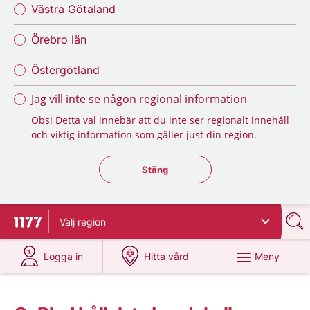
Västra Götaland
Örebro län
Östergötland
Jag vill inte se någon regional information
Obs! Detta val innebär att du inte ser regionalt innehåll
och viktig information som gäller just din region.
Stäng regionsväljaren
Stäng
Välj
region
Till startsidan för 1177
på 1177.se
på 1177.se
Meny
Logga in
Hitta vård