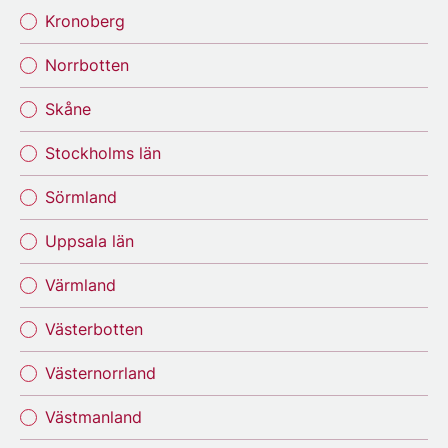
Kronoberg
Norrbotten
Skåne
Stockholms län
Sörmland
Uppsala län
Värmland
Västerbotten
Västernorrland
Västmanland