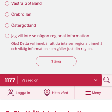
Västra Götaland
Örebro län
Östergötland
Jag vill inte se någon regional information
Obs! Detta val innebär att du inte ser regionalt innehåll
och viktig information som gäller just din region.
Stäng regionsväljaren
Stäng
Välj
region
Till startsidan för 1177
på 1177.se
på 1177.se
Meny
Logga in
Hitta vård