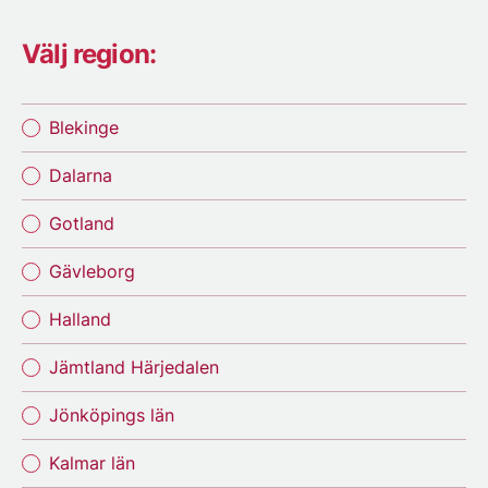
Välj region:
Blekinge
Dalarna
Gotland
Gävleborg
Halland
Jämtland Härjedalen
Jönköpings län
Kalmar län