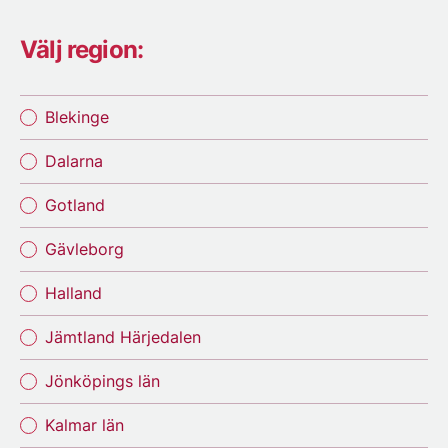
Välj region:
Blekinge
Dalarna
Gotland
Gävleborg
Halland
Jämtland Härjedalen
Jönköpings län
Kalmar län