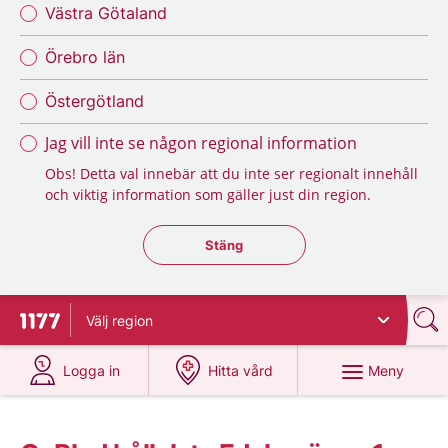
Västra Götaland
Örebro län
Östergötland
Jag vill inte se någon regional information
Obs! Detta val innebär att du inte ser regionalt innehåll
och viktig information som gäller just din region.
Stäng regionsväljaren
Stäng
Välj
region
Till startsidan för 1177
på 1177.se
på 1177.se
Meny
Logga in
Hitta vård