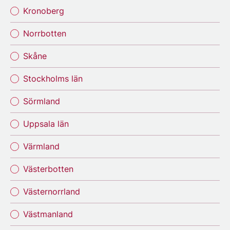
Kronoberg
Norrbotten
Skåne
Stockholms län
Sörmland
Uppsala län
Värmland
Västerbotten
Västernorrland
Västmanland