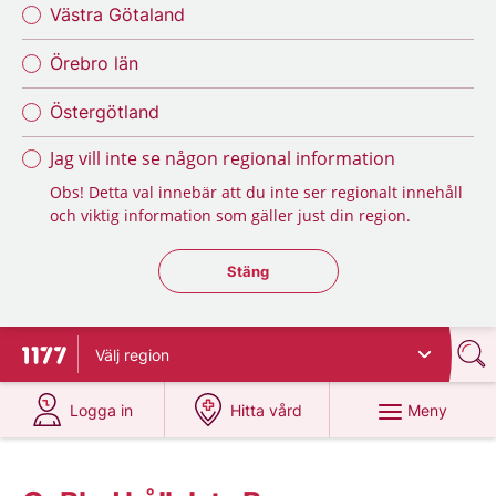
Västra Götaland
Örebro län
Östergötland
Jag vill inte se någon regional information
Obs! Detta val innebär att du inte ser regionalt innehåll
och viktig information som gäller just din region.
Stäng regionsväljaren
Stäng
Välj
region
Till startsidan för 1177
på 1177.se
på 1177.se
Meny
Logga in
Hitta vård