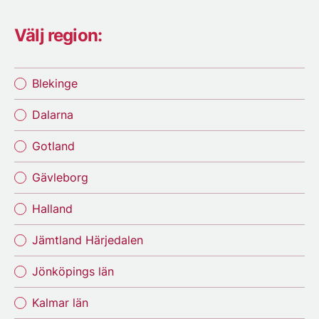
Välj region:
Blekinge
Dalarna
Gotland
Gävleborg
Halland
Jämtland Härjedalen
Jönköpings län
Kalmar län