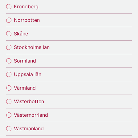
Kronoberg
Norrbotten
Skåne
Stockholms län
Sörmland
Uppsala län
Värmland
Västerbotten
Västernorrland
Västmanland