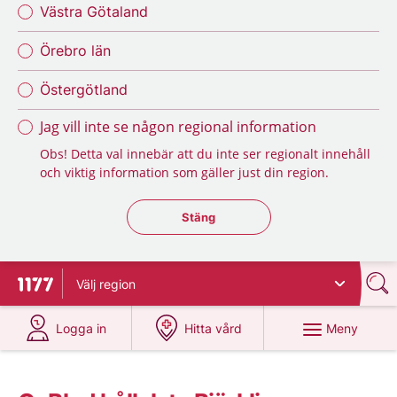
Västra Götaland
Örebro län
Östergötland
Jag vill inte se någon regional information
Obs! Detta val innebär att du inte ser regionalt innehåll
och viktig information som gäller just din region.
Stäng regionsväljaren
Stäng
Välj
region
Till startsidan för 1177
på 1177.se
på 1177.se
Meny
Logga in
Hitta vård