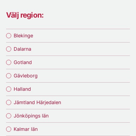
Välj region:
Blekinge
Dalarna
Gotland
Gävleborg
Halland
Jämtland Härjedalen
Jönköpings län
Kalmar län