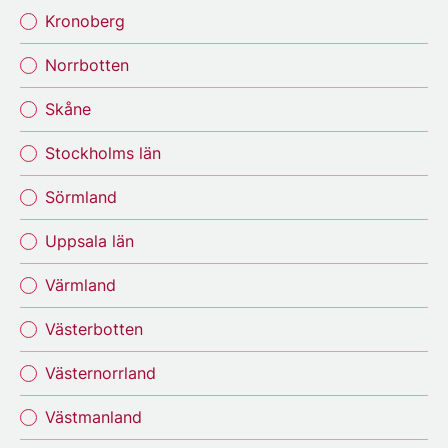
Kronoberg
Norrbotten
Skåne
Stockholms län
Sörmland
Uppsala län
Värmland
Västerbotten
Västernorrland
Västmanland