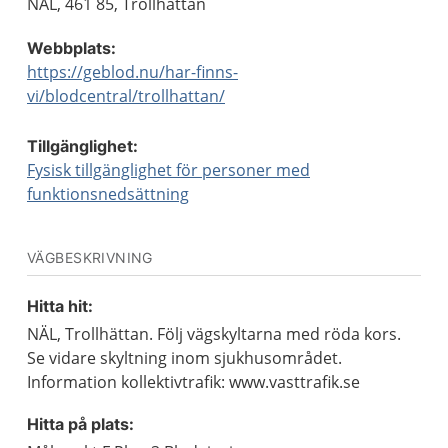
NÄL, 461 85, Trollhättan
Webbplats:
https://geblod.nu/har-finns-
vi/blodcentral/trollhattan/
Tillgänglighet:
Fysisk tillgänglighet för personer med
funktionsnedsättning
VÄGBESKRIVNING
Hitta hit:
NÄL, Trollhättan. Följ vägskyltarna med röda kors.
Se vidare skyltning inom sjukhusområdet.
Information kollektivtrafik: www.vasttrafik.se
Hitta på plats: