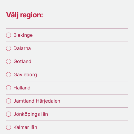
Välj region:
Blekinge
Dalarna
Gotland
Gävleborg
Halland
Jämtland Härjedalen
Jönköpings län
Kalmar län