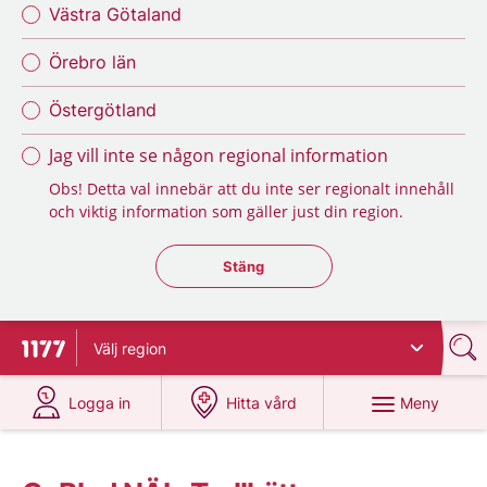
Västra Götaland
Örebro län
Östergötland
Jag vill inte se någon regional information
Obs! Detta val innebär att du inte ser regionalt innehåll
och viktig information som gäller just din region.
Stäng regionsväljaren
Stäng
Välj
region
Till startsidan för 1177
på 1177.se
på 1177.se
Meny
Logga in
Hitta vård