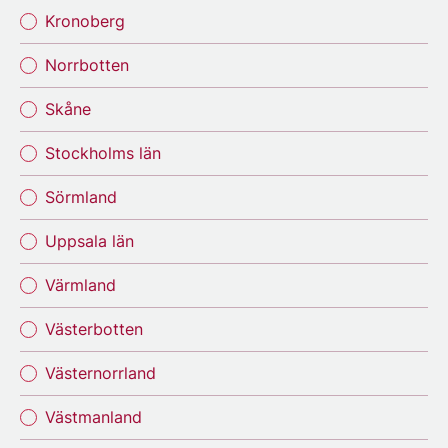
Kronoberg
Norrbotten
Skåne
Stockholms län
Sörmland
Uppsala län
Värmland
Västerbotten
Västernorrland
Västmanland