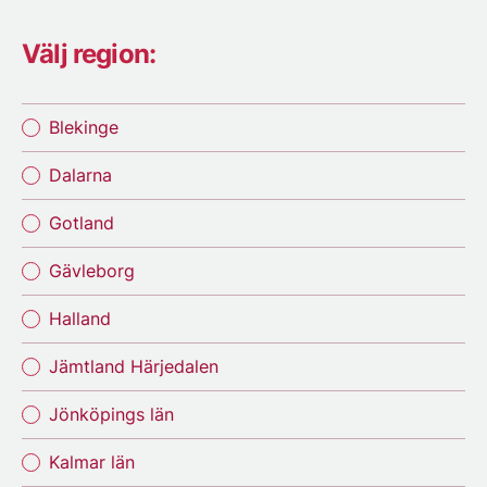
Välj region:
Blekinge
Dalarna
Gotland
Gävleborg
Halland
Jämtland Härjedalen
Jönköpings län
Kalmar län