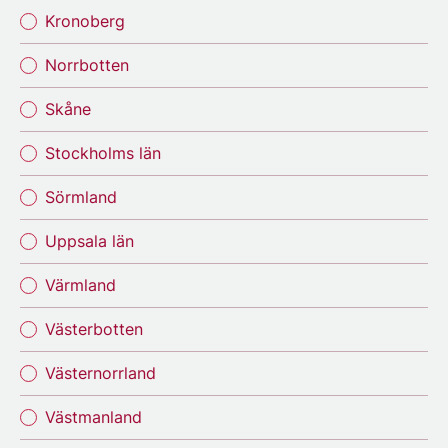
Kronoberg
Norrbotten
Skåne
Stockholms län
Sörmland
Uppsala län
Värmland
Västerbotten
Västernorrland
Västmanland