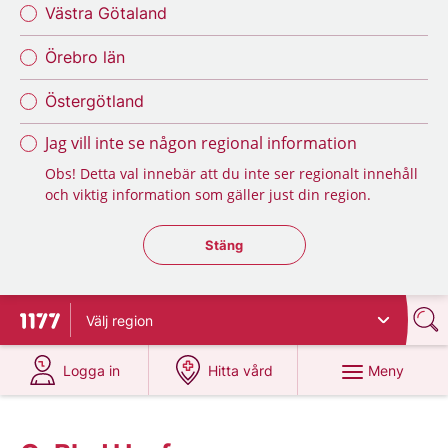
Västra Götaland
Örebro län
Östergötland
Jag vill inte se någon regional information
Obs! Detta val innebär att du inte ser regionalt innehåll
och viktig information som gäller just din region.
Stäng regionsväljaren
Stäng
Välj
region
Till startsidan för 1177
på 1177.se
på 1177.se
Meny
Logga in
Hitta vård