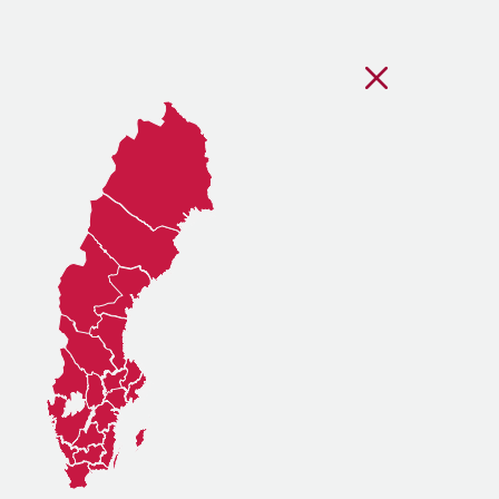
Stäng regionsvälj