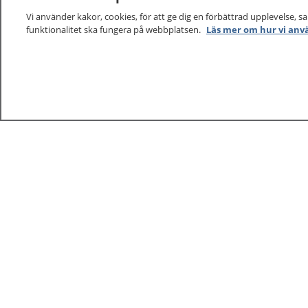
Vi använder kakor, cookies, för att ge dig en förbättrad upplevelse, s
funktionalitet ska fungera på webbplatsen.
Läs mer om hur vi anv
1177
–
tryggt om din hälsa och vård