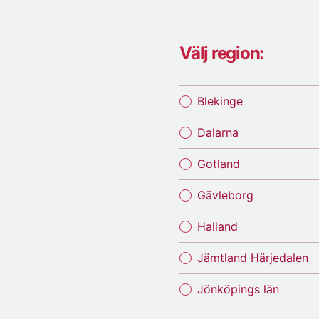
Välj region:
Blekinge
Dalarna
Gotland
Gävleborg
Halland
Jämtland Härjedalen
Jönköpings län