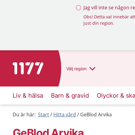
Jag vill inte se någon 
Obs! Detta val innebär att
just din region.
Till startsidan för 1177
Välj
region
Liv & hälsa
Barn & gravid
Olyckor & sk
Du är här:
Start
Hitta vård
GeBlod Arvika
GeBlod Arvika