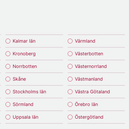
Kalmar län
Värmland
Kronoberg
Västerbotten
Norrbotten
Västernorrland
Skåne
Västmanland
Stockholms län
Västra Götaland
Sörmland
Örebro län
Uppsala län
Östergötland