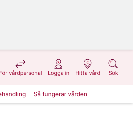
på 1177.se
på 1177.se
på 1177.se
på 1177.se
För vårdpersonal
Logga in
Hitta vård
Sök
ehandling
Så fungerar vården