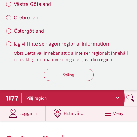
Västra Götaland
Örebro län
Östergötland
Jag vill inte se någon regional information
Obs! Detta val innebär att du inte ser regionalt innehåll
och viktig information som gäller just din region.
Stäng regionsväljaren
Stäng
Välj
region
Till startsidan för 1177
på 1177.se
på 1177.se
Meny
Logga in
Hitta vård