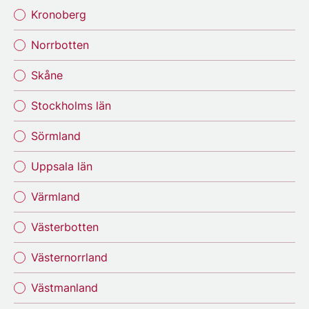
Kronoberg
Norrbotten
Skåne
Stockholms län
Sörmland
Uppsala län
Värmland
Västerbotten
Västernorrland
Västmanland