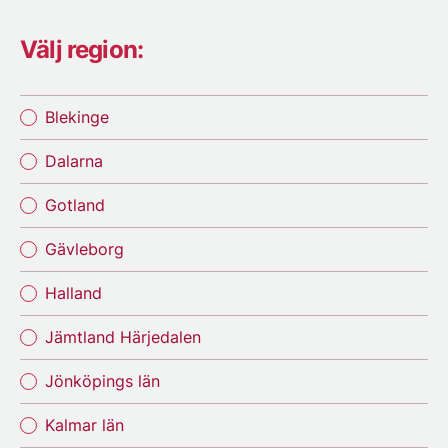
Välj region:
Blekinge
Dalarna
Gotland
Gävleborg
Halland
Jämtland Härjedalen
Jönköpings län
Kalmar län