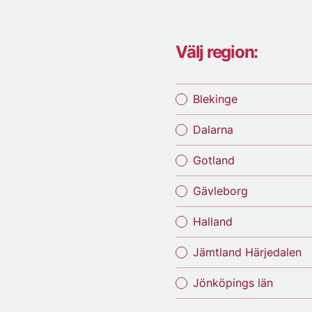
Välj region:
Blekinge
Dalarna
Gotland
Gävleborg
Halland
Jämtland Härjedalen
Jönköpings län