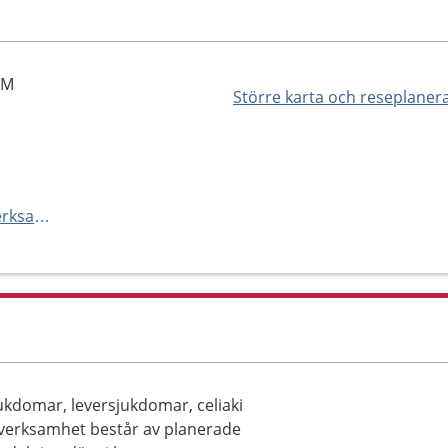
LM
Större karta och reseplaner
https://www.erstadiakoni.se/verksamheter/sjukvard/specialistvard/medicinkliniken/gastroenheten/
ukdomar, leversjukdomar, celiaki
verksamhet består av planerade