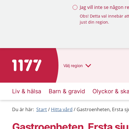
Jag vill inte se någon 
Obs! Detta val innebär att
just din region.
Till startsidan för 1177
Välj
region
Liv & hälsa
Barn & gravid
Olyckor & sk
Du är här:
Start
Hitta vård
Gastroenheten, Ersta s
Gastroenheten, Ersta sj