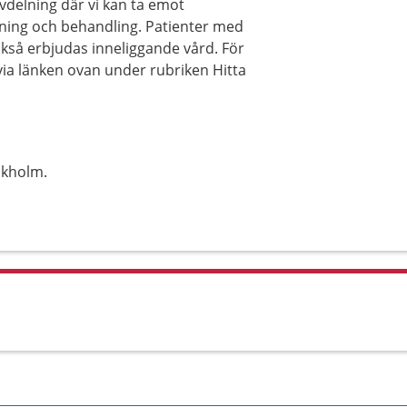
delning där vi kan ta emot
kning och behandling. Patienter med
kså erbjudas inneliggande vård. För
via länken ovan under rubriken Hitta
ckholm.