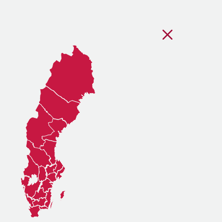
Stäng regionsvälj