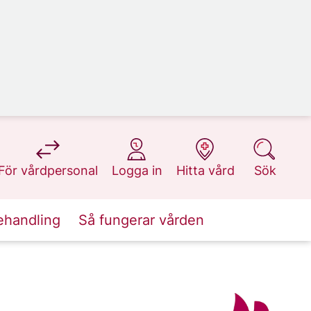
på 1177.se
på 1177.se
på 1177.se
på 1177.se
För vårdpersonal
Logga in
Hitta vård
Sök
ehandling
Så fungerar vården