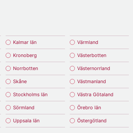
Kalmar län
Värmland
Kronoberg
Västerbotten
Norrbotten
Västernorrland
Skåne
Västmanland
Stockholms län
Västra Götaland
Sörmland
Örebro län
Uppsala län
Östergötland